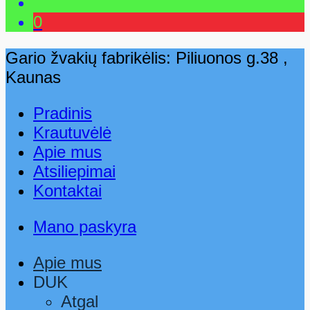
0
Gario žvakių fabrikėlis: Piliuonos g.38 ,
Kaunas
Pradinis
Krautuvėlė
Apie mus
Atsiliepimai
Kontaktai
Mano paskyra
Apie mus
DUK
Atgal