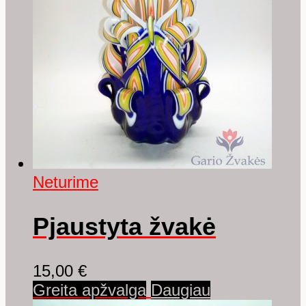
Neturime
Pjaustyta žvakė
15,00
€
Greita apžvalga
Daugiau