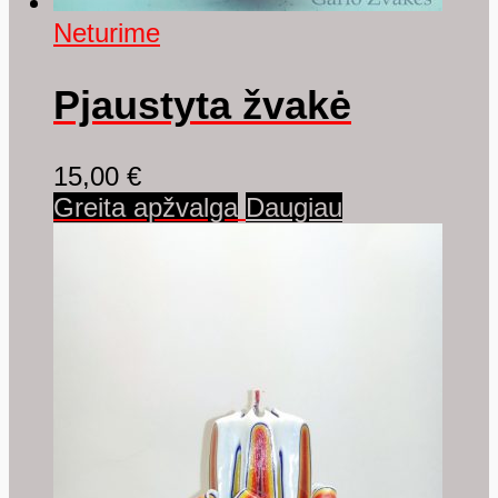
Neturime
Pjaustyta žvakė
15,00
€
Greita apžvalga
Daugiau