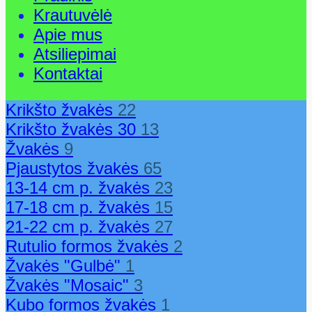
Krautuvėlė
Apie mus
Atsiliepimai
Kontaktai
Krikšto žvakės
22
Krikšto žvakės 30
13
Žvakės
9
Pjaustytos žvakės
65
13-14 cm p. žvakės
23
17-18 cm p. žvakės
15
21-22 cm p. žvakės
27
Rutulio formos žvakės
2
Žvakės "Gulbė"
1
Žvakės "Mosaic"
3
Kubo formos žvakės
1