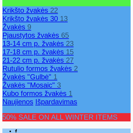
Krikšto žvakės
22
Krikšto žvakės 30
13
Žvakės
9
Pjaustytos žvakės
65
13-14 cm p. žvakės
23
17-18 cm p. žvakės
15
21-22 cm p. žvakės
27
Rutulio formos žvakės
2
Žvakės "Gulbė"
1
Žvakės "Mosaic"
3
Kubo formos žvakės
1
Naujienos
Išpardavimas
50% SALE ON ALL WINTER ITEMS