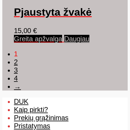
Pjaustyta žvakė
15,00
€
Greita apžvalga
Daugiau
1
2
3
4
→
DUK
Kaip pirkti?
Prekių grąžinimas
Pristatymas