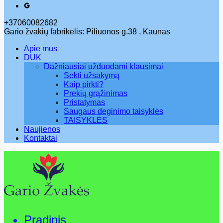
+37060082682
Gario žvakių fabrikėlis: Piliuonos g.38 , Kaunas
Apie mus
DUK
Dažniausiai užduodami klausimai
Sekti užsakymą
Kaip pirkti?
Prekių grąžinimas
Pristatymas
Saugaus deginimo taisyklės
TAISYKLĖS
Naujienos
Kontaktai
Pradinis