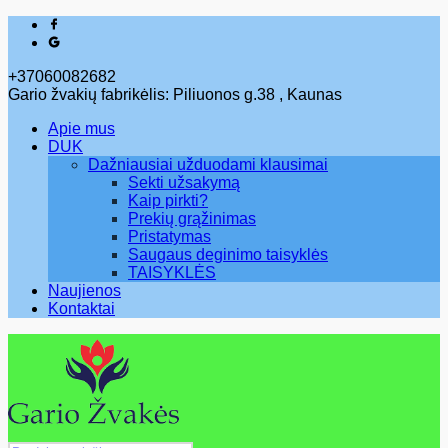
+37060082682
Gario žvakių fabrikėlis: Piliuonos g.38 , Kaunas
Apie mus
DUK
Dažniausiai užduodami klausimai
Sekti užsakymą
Kaip pirkti?
Prekių grąžinimas
Pristatymas
Saugaus deginimo taisyklės
TAISYKLĖS
Naujienos
Kontaktai