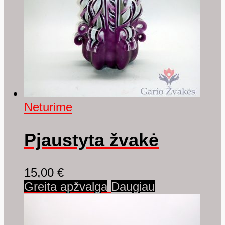
Neturime
Pjaustyta žvakė
15,00
€
Greita apžvalga
Daugiau