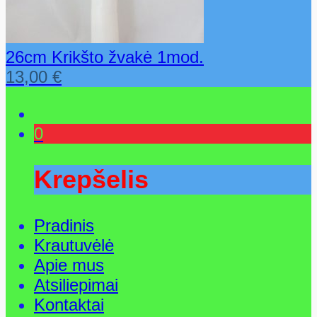
26cm Krikšto žvakė 1mod.
13,00
€
0
Krepšelis
Pradinis
Krautuvėlė
Apie mus
Atsiliepimai
Kontaktai