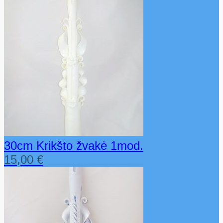
30cm Krikšto žvakė 1mod.
15,00
€