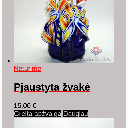
Neturime
Pjaustyta žvakė
15,00
€
Greita apžvalga
Daugiau