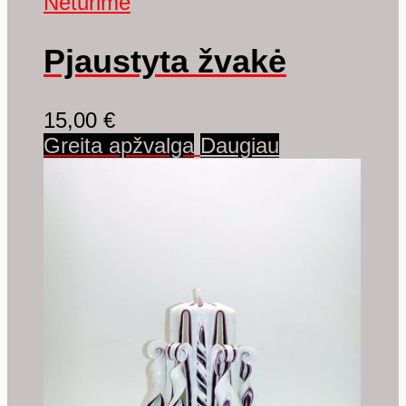
Neturime
Pjaustyta žvakė
15,00
€
Greita apžvalga
Daugiau