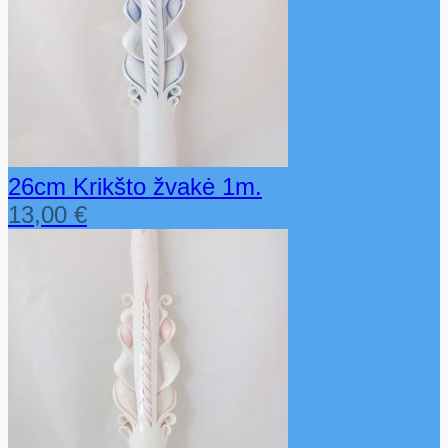
26cm Krikšto žvakė 1m.
13,00
€