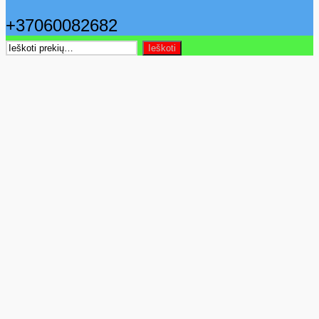
+37060082682
Ieškoti:
Ieškoti